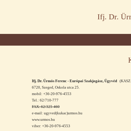
Ifj. Dr. Ü
Ifj. Dr. Ürmös Ferenc - Európai Szakjogász, Ügyvéd
(KASZ:
6720, Szeged, Oskola utca 25.
mobil: +36-20-976-4553
Tel.: 62/710-777
FAX: 62/325-460
e-mail: ugyved(kukac)urmos.hu
www.urmos.hu
viber: +36-20-976-4553